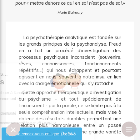
pour « mettre dehors ce qui en soi n’est pas de soi.»
Marie Balmary
La psychothérapie analytique est fondée sur
les grands principes de la psychanalyse. Freud
en a fait un procédé d’investigation des
processus psychiques inconscient (souvenirs,
rêves, connaissances, fonctionnements
répétitifs…) qui nous échappent et pourtant
st nous...
agissent en nous, souvent à notre insu, en lien
okies
avec la charge émotionnelle qui s’y rattache.
Cette approche thérapeutique d’investigation
 de contribuer à l'analyse du
du psychisme - et tout spécialement de
on fonctionnement de ce site.
 vous ?
l’inconscient - par la parole, ne se limite pas à la
seule compréhension intellectuelle, mais vise à
e de confidentialité
obtenir des résultats durables permettant une
Consentements certifiés par
relation plus harmonieuse entre un passé
enkysté et un futur riche d’une grande variété
choisis
Ok pour moi
Prendre rendez-vous en ligne
de possibles.