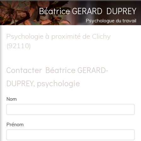
Bέatrice GERARD DUPREY
Psychologue du travail
Psychothérapeute, Psychanalyste
Psychologie à proximité de Clichy
(92110)
Contacter Béatrice GERARD-
DUPREY, psychologie
Nom
Prénom