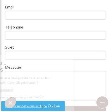
Email
Téléphone
Sujet
'est nous...
Message
ookies
t de contribuer à l'analyse du trafic et au bon
ent de ce site. C'est OK pour vous ?
que de confidentialité
Consentements certifiés par
e choisis
Ok pour moi
Prendre rendez-vous en ligne