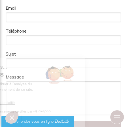
Email
Téléphone
Sujet
st nous...
okies
Message
 de contribuer à l'analyse du
on fonctionnement de ce site.
 vous ?
e de confidentialité
Consentements certifiés par
choisis
Ok pour moi
Prendre rendez-vous en ligne