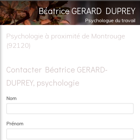
Bέatrice GERARD DUPREY
Psychologue du travail
Psychothérapeute, Psychanalyste
Psychologie à proximité de Montrouge
(92120)
Contacter Béatrice GERARD-
DUPREY, psychologie
Nom
Prénom